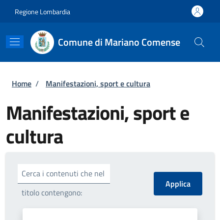
Salta al contenuto principale
Skip to footer content
Regione Lombardia
Comune di Mariano Comense
Briciole di pane
Home
/
Manifestazioni, sport e cultura
Manifestazioni, sport e
cultura
Cerca i contenuti che nel
titolo contengono: