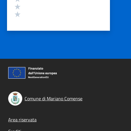
Valuta 2 stelle su 5
Valuta 1 stelle su 5
Comune di Mariano Comense
Footer menu
Area riservata