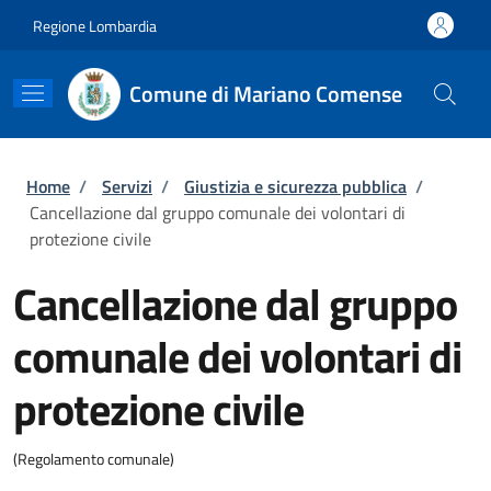
Salta al contenuto principale
Skip to footer content
Regione Lombardia
Comune di Mariano Comense
Briciole di pane
Home
/
Servizi
/
Giustizia e sicurezza pubblica
/
Cancellazione dal gruppo comunale dei volontari di
protezione civile
Cancellazione dal gruppo
comunale dei volontari di
protezione civile
(Regolamento comunale)