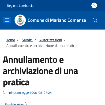
Salta al contenuto principale
Skip to footer content
Regione Lombardia
Comune di Mariano Comense
Briciole di pane
Home
/
Servizi
/
Autorizzazioni
/
Annullamento e archiviazione di una pratica
Annullamento e
archiviazione di una
pratica
(
urn:nir:stato:legge:1990-08-07;241
)
Servizio attivo