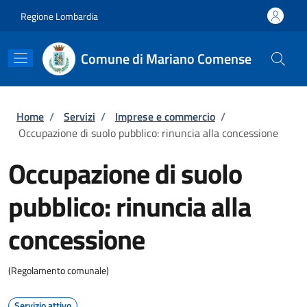
Salta al contenuto principale
Skip to footer content
Regione Lombardia
Comune di Mariano Comense
Briciole di pane
Home
/
Servizi
/
Imprese e commercio
/
Occupazione di suolo pubblico: rinuncia alla concessione
Occupazione di suolo
pubblico: rinuncia alla
concessione
(Regolamento comunale)
Servizio attivo