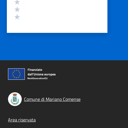
Valuta 3 stelle su 5
Valuta 2 stelle su 5
Valuta 1 stelle su 5
Comune di Mariano Comense
Footer menu
Area riservata