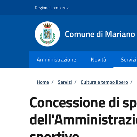
Salta al contenuto principale
Skip to footer content
Regione Lombardia
Comune di Mariano
Amministrazione
Novità
Servizi
Briciole di pane
Home
/
Servizi
/
Cultura e tempo libero
/
Concessione di sp
dell'Amministrazi
sportive