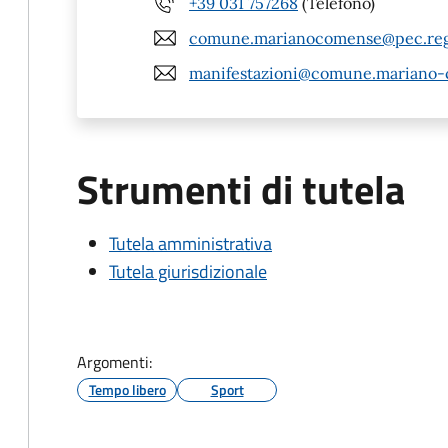
+39 031 757268
(Telefono)
comune.marianocomense@pec.regi
manifestazioni@comune.mariano-
Strumenti di tutela
Tutela amministrativa
Tutela giurisdizionale
Argomenti:
Tempo libero
Sport