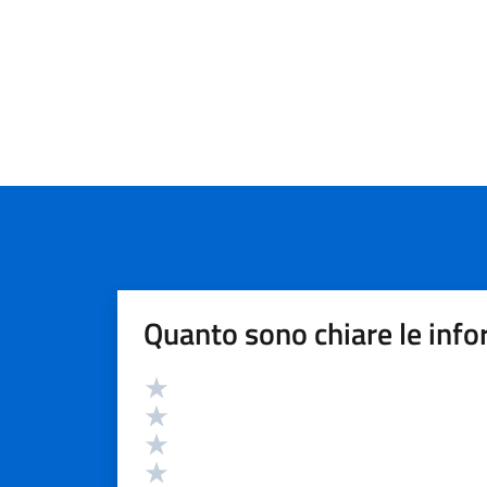
Quanto sono chiare le info
Valutazione
Valuta 5 stelle su 5
Valuta 4 stelle su 5
Valuta 3 stelle su 5
Valuta 2 stelle su 5