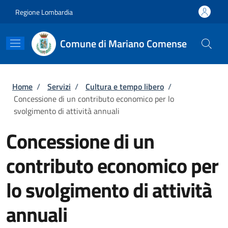
Salta al contenuto principale
Skip to footer content
Regione Lombardia
Comune di Mariano Comense
Briciole di pane
Home
/
Servizi
/
Cultura e tempo libero
/
Concessione di un contributo economico per lo
svolgimento di attività annuali
Concessione di un
contributo economico per
lo svolgimento di attività
annuali