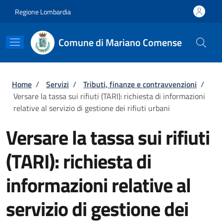
Salta al contenuto principale
Skip to footer content
Regione Lombardia
Comune di Mariano Comense
Briciole di pane
Home
/
Servizi
/
Tributi, finanze e contravvenzioni
/
Versare la tassa sui rifiuti (TARI): richiesta di informazioni
relative al servizio di gestione dei rifiuti urbani
Versare la tassa sui rifiuti
(TARI): richiesta di
informazioni relative al
servizio di gestione dei