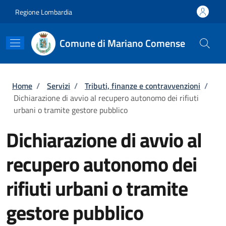
Salta al contenuto principale
Skip to footer content
Regione Lombardia
Comune di Mariano Comense
Briciole di pane
Home
/
Servizi
/
Tributi, finanze e contravvenzioni
/
Dichiarazione di avvio al recupero autonomo dei rifiuti
urbani o tramite gestore pubblico
Dichiarazione di avvio al
recupero autonomo dei
rifiuti urbani o tramite
gestore pubblico