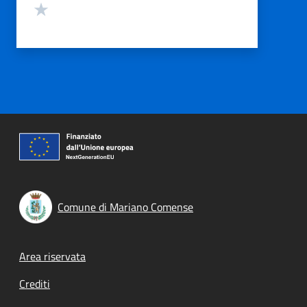
Valuta 1 stelle su 5
Comune di Mariano Comense
Footer menu
Area riservata
Crediti