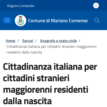
Salta al contenuto principale
Skip to footer content
Regione Lombardia
Comune di Mariano Comense
Briciole di pane
Home
/
Servizi
/
Anagrafe e stato civile
/
Cittadinanza italiana per cittadini stranieri maggiorenni
residenti dalla nascita
Cittadinanza italiana per
cittadini stranieri
maggiorenni residenti
dalla nascita