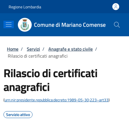
Salta al contenuto principale
Skip to footer content
Regione Lombardia
Comune di Mariano Comense
Briciole di pane
Home
/
Servizi
/
Anagrafe e stato civile
/
Rilascio di certificati anagrafici
Rilascio di certificati
anagrafici
(
urn:nir:presidente.repubblica:decreto:1989-05-30;223~art33
)
Servizio attivo