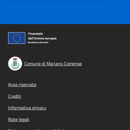
Comune di Mariano Comense
Footer menu
Area riservata
Crediti
Informativa privacy
Note legali