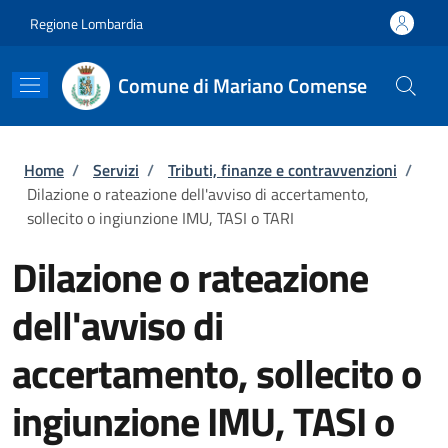
Salta al contenuto principale
Skip to footer content
Regione Lombardia
Comune di Mariano Comense
Briciole di pane
Home
/
Servizi
/
Tributi, finanze e contravvenzioni
/
Dilazione o rateazione dell'avviso di accertamento,
sollecito o ingiunzione IMU, TASI o TARI
Dilazione o rateazione
dell'avviso di
accertamento, sollecito o
ingiunzione IMU, TASI o