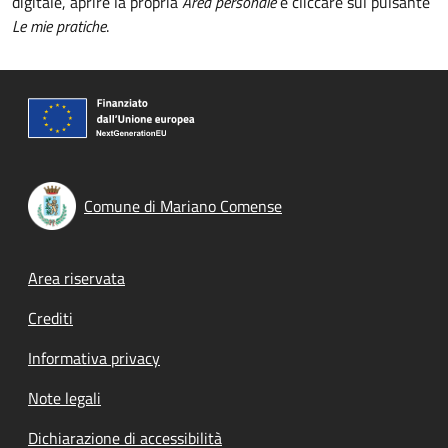
digitale, aprire la propria
Area personale
e cliccare sul pulsante
Le mie pratiche
.
Comune di Mariano Comense
Footer menu
Area riservata
Crediti
Informativa privacy
Note legali
Dichiarazione di accessibilità