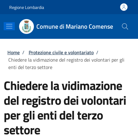
Salta al contenuto principale
Skip to footer content
Regione Lombardia
Comune di Mariano Comense
Briciole di pane
Home
/
Protezione civile e volontariato
/
Chiedere la vidimazione del registro dei volontari per gli
enti del terzo settore
Chiedere la vidimazione
del registro dei volontari
per gli enti del terzo
settore