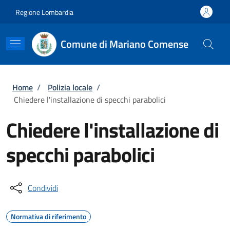
Salta al contenuto principale
Skip to footer content
Regione Lombardia
Comune di Mariano Comense
Briciole di pane
Home
/
Polizia locale
/
Chiedere l'installazione di specchi parabolici
Chiedere l'installazione di
specchi parabolici
Condividi
Normativa di riferimento