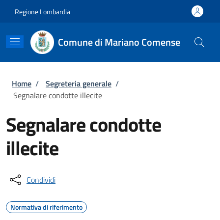
Salta al contenuto principale
Skip to footer content
Regione Lombardia
Comune di Mariano Comense
Briciole di pane
Home
/
Segreteria generale
/
Segnalare condotte illecite
Segnalare condotte
illecite
Condividi
Normativa di riferimento